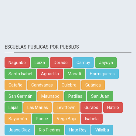
ESCUELAS PUBLICAS POR PUEBLOS
Naguabo
Loíza
Dorado
Camuy
Jayuya
Santa Isabel
Aguadilla
Manatí
Hormigueros
Cataño
Canóvanas
Culebra
Guánica
San Germán
Maunabo
Patillas
San Juan
Lajas
Las Marías
Levittown
Gurabo
Hatillo
Bayamón
Ponce
Vega Baja
Isabela
Juana Díaz
Rio Piedras
Hato Rey
Villalba