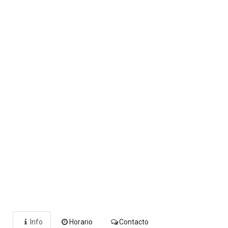
Info
Horario
Contacto