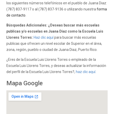
los siguientes números telefónicos en el pueblo de Juana Diaz:
(787) 837-9117 o al (787) 837-9136 o utilizando nuestra
forma
de contacto
.
Búsquedas Adicionales: ¿Deseas buscar más escuelas
publicas y/o escuelas en Juana Diaz como la Escuela Luis
Llorens Torres:
Haz clic aquí
para buscar más escuelas
publicas que ofrecen un nivel escolar de Superior en el área,
zona, región, pueblo o ciudad de Juana Diaz, Puerto Rico.
¿Eres de la Escuela Luis Llorens Torres o empleado de la
Escuela Luis Llorens Torres, y deseas actualizar la información
del perfil de la Escuela Luis Llorens Torres?,
haz clic aquí.
Mapa Google