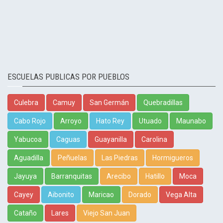
ESCUELAS PUBLICAS POR PUEBLOS
Culebra
Camuy
San Germán
Quebradillas
Cabo Rojo
Arroyo
Hato Rey
Utuado
Maunabo
Yabucoa
Caguas
Guayanilla
Carolina
Aguadilla
Peñuelas
Las Piedras
Hormigueros
Jayuya
Barranquitas
Arecibo
Hatillo
Moca
Cayey
Aibonito
Maricao
Dorado
Vega Alta
Cataño
Lares
Viejo San Juan