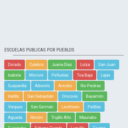
ESCUELAS PUBLICAS POR PUEBLOS
Dorado
Culebra
Juana Díaz
Loíza
San Juan
Isabela
Morovis
Peñuelas
Toa Baja
Lajas
Guayanilla
Aibonito
Arecibo
Rio Piedras
Hatillo
San Sebastián
Orocovis
Bayamón
Vieques
San Germán
Levittown
Patillas
Aguada
Rincón
Trujillo Alto
Maunabo
Guaynabo
Sabana Grande
Luquillo
Coamo