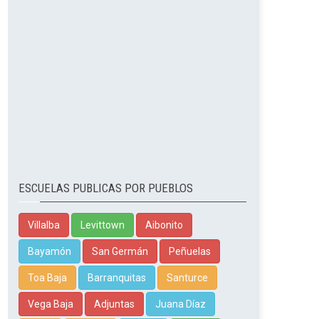
ESCUELAS PUBLICAS POR PUEBLOS
Villalba
Levittown
Aibonito
Bayamón
San Germán
Peñuelas
Toa Baja
Barranquitas
Santurce
Vega Baja
Adjuntas
Juana Díaz