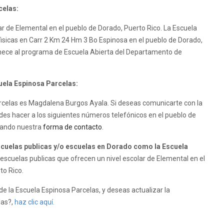
celas:
ar de Elemental en el pueblo de Dorado, Puerto Rico. La Escuela
 fisicas en Carr 2 Km 24 Hm 3 Bo Espinosa en el pueblo de Dorado,
enece al programa de Escuela Abierta del Departamento de
cuela Espinosa Parcelas:
Parcelas es Magdalena Burgos Ayala. Si deseas comunicarte con la
des hacer a los siguientes números telefónicos en el pueblo de
izando nuestra
forma de contacto
.
uelas publicas y/o escuelas en Dorado como la Escuela
scuelas publicas que ofrecen un nivel escolar de Elemental en el
to Rico.
e la Escuela Espinosa Parcelas, y deseas actualizar la
las?,
haz clic aquí.