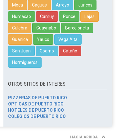
Moca
Caguas
Arroyo
Juncos
Humacao
Camuy
Ponce
Lajas
Culebra
Guaynabo
Barceloneta
Guánica
Yauco
Vega Alta
San Juan
Coamo
Cataño
Hormigueros
OTROS SITIOS DE INTERES
PIZZERIAS DE PUERTO RICO
OPTICAS DE PUERTO RICO
HOTELES DE PUERTO RICO
COLEGIOS DE PUERTO RICO
HACIA ARRIBA