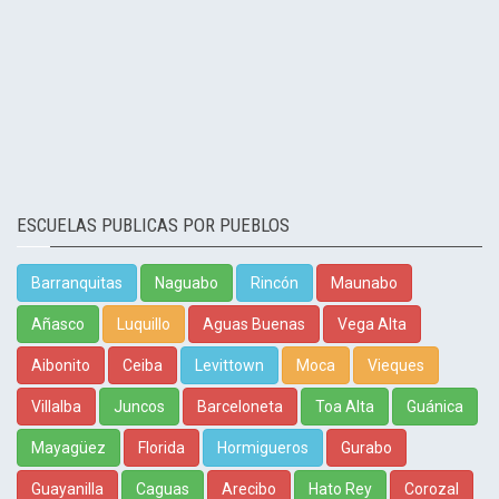
ESCUELAS PUBLICAS POR PUEBLOS
Barranquitas
Naguabo
Rincón
Maunabo
Añasco
Luquillo
Aguas Buenas
Vega Alta
Aibonito
Ceiba
Levittown
Moca
Vieques
Villalba
Juncos
Barceloneta
Toa Alta
Guánica
Mayagüez
Florida
Hormigueros
Gurabo
Guayanilla
Caguas
Arecibo
Hato Rey
Corozal