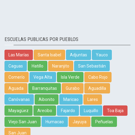
ESCUELAS PUBLICAS POR PUEBLOS
Las Marías
Santa Isabel
Adjuntas
Yauco
Caguas
Hatillo
Naranjito
San Sebastián
Comerío
Vega Alta
Isla Verde
Cabo Rojo
Aguada
Barranquitas
Gurabo
Aguadilla
Canóvanas
Aibonito
Maricao
Lares
Mayagüez
Arecibo
Fajardo
Luquillo
Toa Baja
Viejo San Juan
Humacao
Jayuya
Peñuelas
San Juan