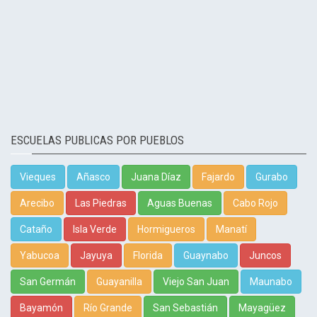
ESCUELAS PUBLICAS POR PUEBLOS
Vieques
Añasco
Juana Díaz
Fajardo
Gurabo
Arecibo
Las Piedras
Aguas Buenas
Cabo Rojo
Cataño
Isla Verde
Hormigueros
Manatí
Yabucoa
Jayuya
Florida
Guaynabo
Juncos
San Germán
Guayanilla
Viejo San Juan
Maunabo
Bayamón
Río Grande
San Sebastián
Mayagüez