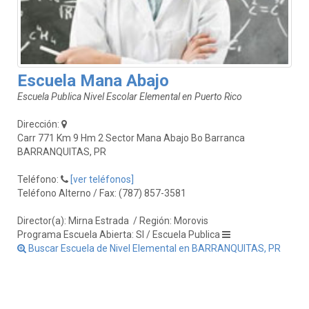
Escuela Mana Abajo
Escuela Publica Nivel Escolar Elemental en Puerto Rico
Dirección:
Carr 771 Km 9 Hm 2 Sector Mana Abajo Bo Barranca
BARRANQUITAS, PR
Teléfono:
[ver teléfonos]
Teléfono Alterno / Fax: (787) 857-3581
Director(a): Mirna Estrada
/ Región: Morovis
Programa Escuela Abierta: SI / Escuela Publica
Buscar Escuela de Nivel Elemental en BARRANQUITAS, PR