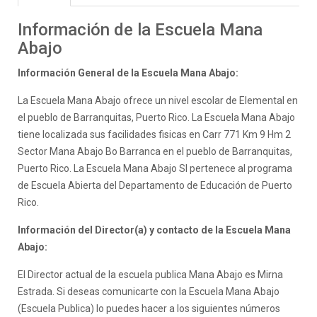
Información de la Escuela Mana
Abajo
Información General de la Escuela Mana Abajo:
La Escuela Mana Abajo ofrece un nivel escolar de Elemental en
el pueblo de Barranquitas, Puerto Rico. La Escuela Mana Abajo
tiene localizada sus facilidades fisicas en Carr 771 Km 9 Hm 2
Sector Mana Abajo Bo Barranca en el pueblo de Barranquitas,
Puerto Rico. La Escuela Mana Abajo SI pertenece al programa
de Escuela Abierta del Departamento de Educación de Puerto
Rico.
Información del Director(a) y contacto de la Escuela Mana
Abajo:
El Director actual de la escuela publica Mana Abajo es Mirna
Estrada. Si deseas comunicarte con la Escuela Mana Abajo
(Escuela Publica) lo puedes hacer a los siguientes números