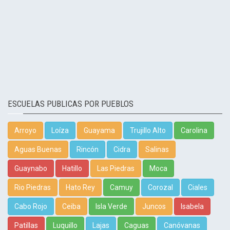
ESCUELAS PUBLICAS POR PUEBLOS
Arroyo
Loíza
Guayama
Trujillo Alto
Carolina
Aguas Buenas
Rincón
Cidra
Salinas
Guaynabo
Hatillo
Las Piedras
Moca
Rio Piedras
Hato Rey
Camuy
Corozal
Ciales
Cabo Rojo
Ceiba
Isla Verde
Juncos
Isabela
Patillas
Luquillo
Lajas
Caguas
Canóvanas