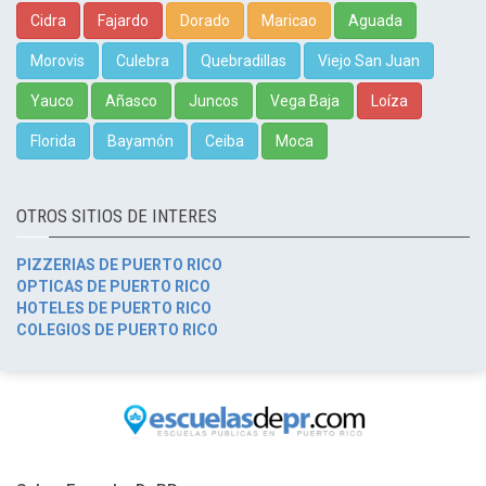
Cidra
Fajardo
Dorado
Maricao
Aguada
Morovis
Culebra
Quebradillas
Viejo San Juan
Yauco
Añasco
Juncos
Vega Baja
Loíza
Florida
Bayamón
Ceiba
Moca
OTROS SITIOS DE INTERES
PIZZERIAS DE PUERTO RICO
OPTICAS DE PUERTO RICO
HOTELES DE PUERTO RICO
COLEGIOS DE PUERTO RICO