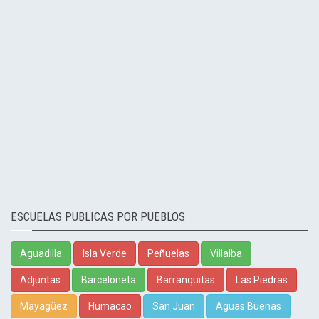
ESCUELAS PUBLICAS POR PUEBLOS
Aguadilla
Isla Verde
Peñuelas
Villalba
Adjuntas
Barceloneta
Barranquitas
Las Piedras
Mayagüez
Humacao
San Juan
Aguas Buenas