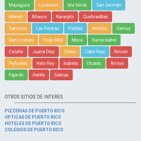
Mayagüez
Levittown
Isla Verde
San Germán
Manatí
Añasco
Naranjito
Quebradillas
Santurce
Las Piedras
Patillas
Arecibo
Camuy
San Lorenzo
Vega Alta
Moca
Santa Isabel
Cataño
Juana Díaz
Ciales
Cabo Rojo
Rincón
Peñuelas
Hato Rey
Isabela
Utuado
Arroyo
Fajardo
Hatillo
Salinas
OTROS SITIOS DE INTERES
PIZZERIAS DE PUERTO RICO
OPTICAS DE PUERTO RICO
HOTELES DE PUERTO RICO
COLEGIOS DE PUERTO RICO