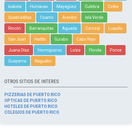
Isabela
Humacao
Mayagüez
Culebra
Ceiba
Quebradillas
Coamo
Arecibo
Isla Verde
Rincón
Barranquitas
Aguada
Corozal
Luquillo
San Juan
Hatillo
Gurabo
Cabo Rojo
Juana Díaz
Hormigueros
Loíza
Florida
Ponce
Guayama
Naguabo
OTROS SITIOS DE INTERES
PIZZERIAS DE PUERTO RICO
OPTICAS DE PUERTO RICO
HOTELES DE PUERTO RICO
COLEGIOS DE PUERTO RICO