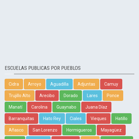
ESCUELAS PUBLICAS POR PUEBLOS
Cidra
Arroyo
Aguadilla
Adjuntas
Camuy
Trujillo Alto
Arecibo
Dorado
Lares
Ponce
Manatí
Carolina
Guaynabo
Juana Díaz
Barranquitas
Hato Rey
Ciales
Vieques
Hatillo
Añasco
San Lorenzo
Hormigueros
Mayagüez