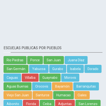
ESCUELAS PUBLICAS POR PUEBLOS
Rio Piedras
Ponce
San Juan
Juana Díaz
San Germán
Yabucoa
Gurabo
Isabela
Dorado
Caguas
Villalba
Guaynabo
Morovis
Aguas Buenas
Orocovis
Bayamón
Barranquitas
Viejo San Juan
Santurce
Humacao
Ciales
Aibonito
Florida
Ceiba
Adjuntas
San Lorenzo