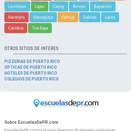
Levittown
Lajas
Cayey
Arroyo
Bayamón
Naranjito
Mayagüez
Camuy
Salinas
Lares
Carolina
Toa Baja
OTROS SITIOS DE INTERES
PIZZERIAS DE PUERTO RICO
OPTICAS DE PUERTO RICO
HOTELES DE PUERTO RICO
COLEGIOS DE PUERTO RICO
Sobre EscuelasDePR.com
EscuelasDePR.com
es el único directorio de
escuelas publicas en