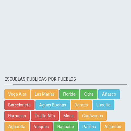
ESCUELAS PUBLICAS POR PUEBLOS
Vega Alta
Las Marías
Florida
Cidra
Añasco
Barceloneta
Aguas Buenas
Dorado
Luquillo
Humacao
Trujillo Alto
Moca
Canóvanas
Aguadilla
Vieques
Naguabo
Patillas
Adjuntas