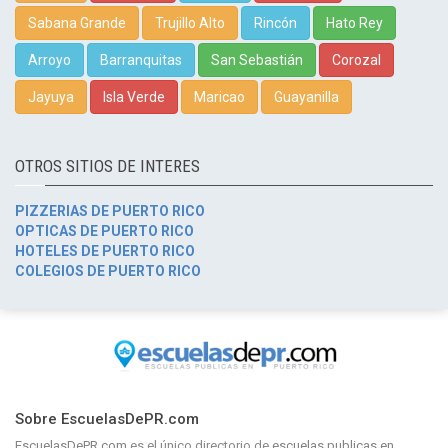
Sabana Grande
Trujillo Alto
Rincón
Hato Rey
Arroyo
Barranquitas
San Sebastián
Corozal
Jayuya
Isla Verde
Maricao
Guayanilla
OTROS SITIOS DE INTERES
PIZZERIAS DE PUERTO RICO
OPTICAS DE PUERTO RICO
HOTELES DE PUERTO RICO
COLEGIOS DE PUERTO RICO
Sobre EscuelasDePR.com
EscuelasDePR.com
es el único directorio de
escuelas publicas en