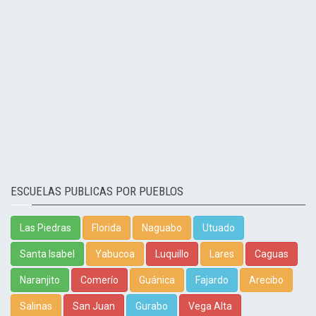
ESCUELAS PUBLICAS POR PUEBLOS
Las Piedras
Florida
Naguabo
Utuado
Santa Isabel
Yabucoa
Luquillo
Lares
Caguas
Naranjito
Comerío
Guánica
Fajardo
Arecibo
Salinas
San Juan
Gurabo
Vega Alta