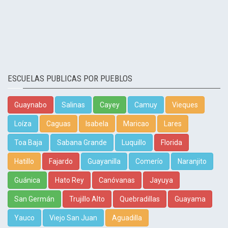
ESCUELAS PUBLICAS POR PUEBLOS
Guaynabo
Salinas
Cayey
Camuy
Vieques
Loíza
Caguas
Isabela
Maricao
Lares
Toa Baja
Sabana Grande
Luquillo
Florida
Hatillo
Fajardo
Guayanilla
Comerío
Naranjito
Guánica
Hato Rey
Canóvanas
Jayuya
San Germán
Trujillo Alto
Quebradillas
Guayama
Yauco
Viejo San Juan
Aguadilla