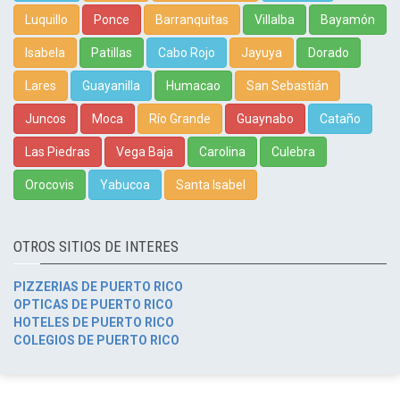
Luquillo
Ponce
Barranquitas
Villalba
Bayamón
Isabela
Patillas
Cabo Rojo
Jayuya
Dorado
Lares
Guayanilla
Humacao
San Sebastián
Juncos
Moca
Río Grande
Guaynabo
Cataño
Las Piedras
Vega Baja
Carolina
Culebra
Orocovis
Yabucoa
Santa Isabel
OTROS SITIOS DE INTERES
PIZZERIAS DE PUERTO RICO
OPTICAS DE PUERTO RICO
HOTELES DE PUERTO RICO
COLEGIOS DE PUERTO RICO