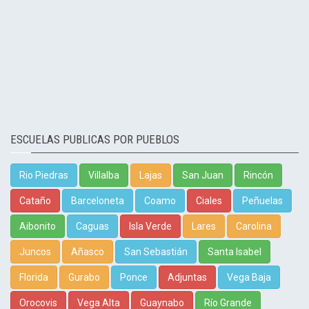
ESCUELAS PUBLICAS POR PUEBLOS
Rio Piedras
Villalba
Lajas
San Juan
Rincón
Cataño
Barceloneta
Coamo
Ciales
Peñuelas
Aibonito
Caguas
Isla Verde
Lares
Carolina
Juncos
Añasco
San Sebastián
Santa Isabel
Florida
Gurabo
Ponce
Adjuntas
Vega Baja
Orocovis
Vega Alta
Guaynabo
Río Grande