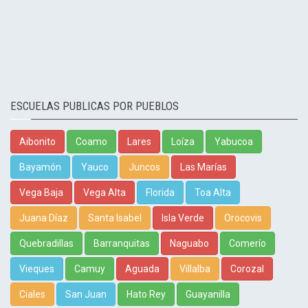
ESCUELAS PUBLICAS POR PUEBLOS
Aibonito
Coamo
Lares
Loíza
Yabucoa
Bayamón
Yauco
Juncos
Las Marías
Vega Baja
Vega Alta
Florida
Toa Alta
Juana Díaz
Santa Isabel
Isla Verde
Orocovis
Quebradillas
Barranquitas
Naguabo
Comerío
Vieques
Camuy
Aguada
Villalba
Corozal
Ciales
San Juan
Hato Rey
Guayanilla