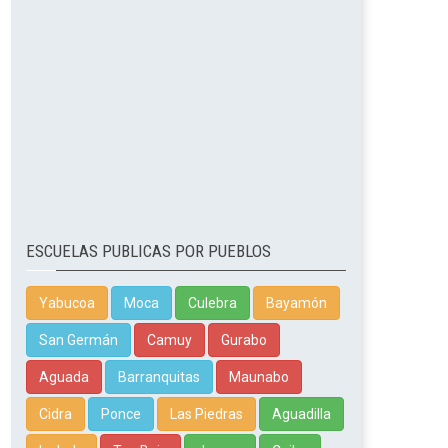
ESCUELAS PUBLICAS POR PUEBLOS
Yabucoa
Moca
Culebra
Bayamón
San Germán
Camuy
Gurabo
Aguada
Barranquitas
Maunabo
Cidra
Ponce
Las Piedras
Aguadilla