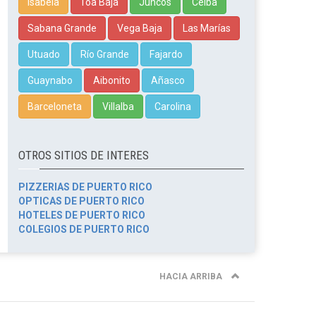
Isabela
Toa Baja
Juncos
Ceiba
Sabana Grande
Vega Baja
Las Marías
Utuado
Río Grande
Fajardo
Guaynabo
Aibonito
Añasco
Barceloneta
Villalba
Carolina
OTROS SITIOS DE INTERES
PIZZERIAS DE PUERTO RICO
OPTICAS DE PUERTO RICO
HOTELES DE PUERTO RICO
COLEGIOS DE PUERTO RICO
HACIA ARRIBA