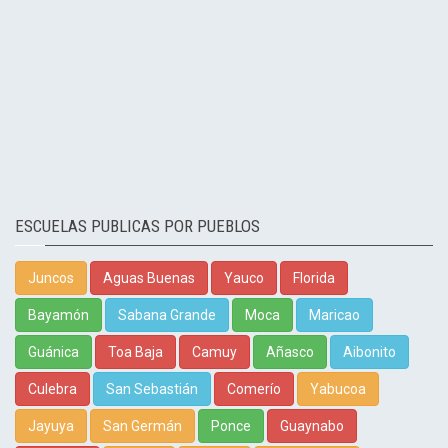
ESCUELAS PUBLICAS POR PUEBLOS
Juncos
Aguas Buenas
Yauco
Florida
Bayamón
Sabana Grande
Moca
Maricao
Guánica
Toa Baja
Camuy
Añasco
Aibonito
Culebra
San Sebastián
Comerío
Yabucoa
Jayuya
San Germán
Ponce
Guaynabo