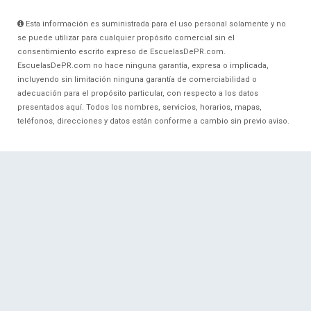
Esta información es suministrada para el uso personal solamente y no
se puede utilizar para cualquier propósito comercial sin el
consentimiento escrito expreso de EscuelasDePR.com.
EscuelasDePR.com no hace ninguna garantía, expresa o implicada,
incluyendo sin limitación ninguna garantía de comerciabilidad o
adecuación para el propósito particular, con respecto a los datos
presentados aquí. Todos los nombres, servicios, horarios, mapas,
teléfonos, direcciones y datos están conforme a cambio sin previo aviso.