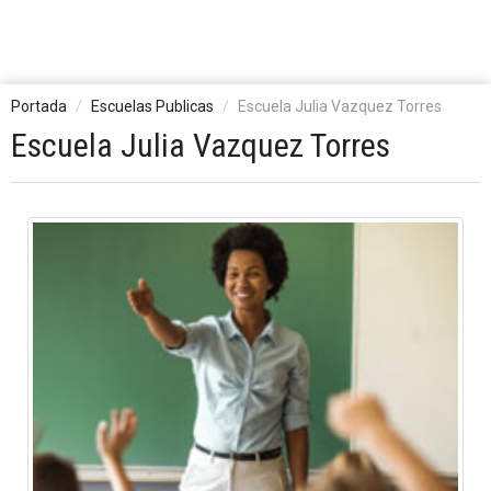
Portada
Escuelas Publicas
Escuela Julia Vazquez Torres
Escuela Julia Vazquez Torres