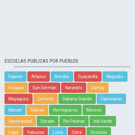
ESCUELAS PUBLICAS POR PUEBLOS
Fajardo
Añasco
Arecibo
Guayanilla
Naguabo
Vieques
San Germán
Naranjito
Camuy
Mayagüez
Comerío
Sabana Grande
Canóvanas
Manatí
Salinas
Hormigueros
Morovis
Santa Isabel
Dorado
Rio Piedras
Isla Verde
Lajas
Yabucoa
Loíza
Cidra
Orocovis