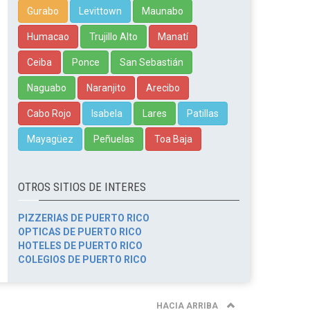
Gurabo
Levittown
Maunabo
Humacao
Trujillo Alto
Manatí
Ceiba
Ponce
San Sebastián
Naguabo
Naranjito
Arecibo
Cabo Rojo
Isabela
Lares
Patillas
Mayagüez
Peñuelas
Toa Baja
OTROS SITIOS DE INTERES
PIZZERIAS DE PUERTO RICO
OPTICAS DE PUERTO RICO
HOTELES DE PUERTO RICO
COLEGIOS DE PUERTO RICO
HACIA ARRIBA