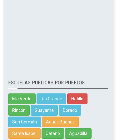
ESCUELAS PUBLICAS POR PUEBLOS
Isla Verde
Río Grande
Hatillo
Rincón
Guayama
Dorado
San Germán
Aguas Buenas
Santa Isabel
Cataño
Aguadilla