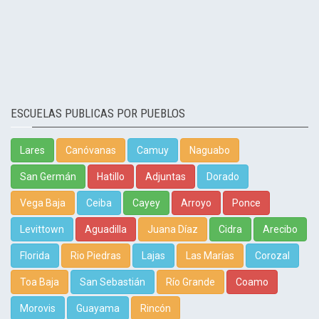
ESCUELAS PUBLICAS POR PUEBLOS
Lares
Canóvanas
Camuy
Naguabo
San Germán
Hatillo
Adjuntas
Dorado
Vega Baja
Ceiba
Cayey
Arroyo
Ponce
Levittown
Aguadilla
Juana Díaz
Cidra
Arecibo
Florida
Rio Piedras
Lajas
Las Marías
Corozal
Toa Baja
San Sebastián
Río Grande
Coamo
Morovis
Guayama
Rincón