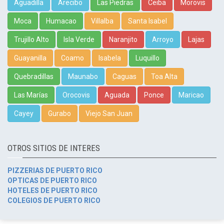
Aguadilla
Arecibo
Las Piedras
Ceiba
Morovis
Moca
Humacao
Villalba
Santa Isabel
Trujillo Alto
Isla Verde
Naranjito
Arroyo
Lajas
Guayanilla
Coamo
Isabela
Luquillo
Quebradillas
Maunabo
Caguas
Toa Alta
Las Marías
Orocovis
Aguada
Ponce
Maricao
Cayey
Gurabo
Viejo San Juan
OTROS SITIOS DE INTERES
PIZZERIAS DE PUERTO RICO
OPTICAS DE PUERTO RICO
HOTELES DE PUERTO RICO
COLEGIOS DE PUERTO RICO