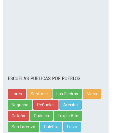
ESCUELAS PUBLICAS POR PUEBLOS
Lares
Santurce
Las Piedras
Moca
Naguabo
Peñuelas
Arecibo
Cataño
Guánica
Trujillo Alto
San Lorenzo
Culebra
Loíza