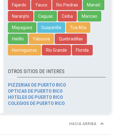
Fajardo
Yauco
Rio Piedras
Manatí
Naranjito
Caguas
Ceiba
Maricao
Mayagüez
Guayanilla
Toa Alta
Hatillo
Yabucoa
Quebradillas
Hormigueros
Río Grande
Florida
OTROS SITIOS DE INTERES
PIZZERIAS DE PUERTO RICO
OPTICAS DE PUERTO RICO
HOTELES DE PUERTO RICO
COLEGIOS DE PUERTO RICO
HACIA ARRIBA