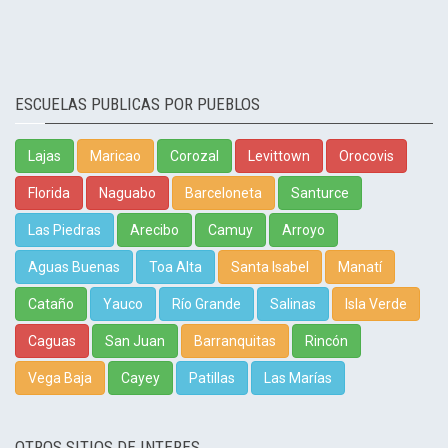
ESCUELAS PUBLICAS POR PUEBLOS
Lajas
Maricao
Corozal
Levittown
Orocovis
Florida
Naguabo
Barceloneta
Santurce
Las Piedras
Arecibo
Camuy
Arroyo
Aguas Buenas
Toa Alta
Santa Isabel
Manatí
Cataño
Yauco
Río Grande
Salinas
Isla Verde
Caguas
San Juan
Barranquitas
Rincón
Vega Baja
Cayey
Patillas
Las Marías
OTROS SITIOS DE INTERES