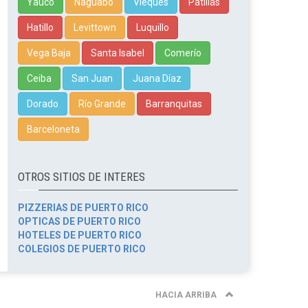
Yauco
Naguabo
Vieques
Patillas
Hatillo
Levittown
Luquillo
Vega Baja
Santa Isabel
Comerío
Ceiba
San Juan
Juana Díaz
Dorado
Río Grande
Barranquitas
Barceloneta
OTROS SITIOS DE INTERES
PIZZERIAS DE PUERTO RICO
OPTICAS DE PUERTO RICO
HOTELES DE PUERTO RICO
COLEGIOS DE PUERTO RICO
HACIA ARRIBA