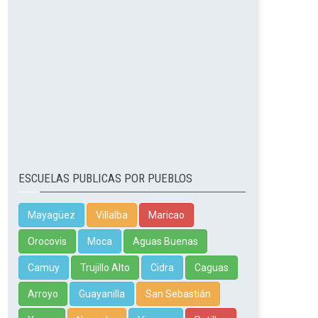
ESCUELAS PUBLICAS POR PUEBLOS
Mayagüez
Villalba
Maricao
Orocovis
Moca
Aguas Buenas
Camuy
Trujillo Alto
Cidra
Caguas
Arroyo
Guayanilla
San Sebastián