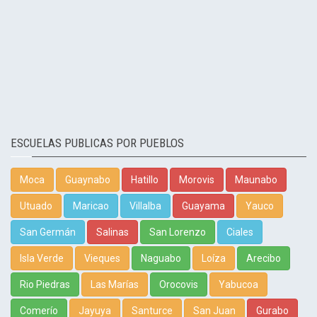
ESCUELAS PUBLICAS POR PUEBLOS
Moca
Guaynabo
Hatillo
Morovis
Maunabo
Utuado
Maricao
Villalba
Guayama
Yauco
San Germán
Salinas
San Lorenzo
Ciales
Isla Verde
Vieques
Naguabo
Loíza
Arecibo
Rio Piedras
Las Marías
Orocovis
Yabucoa
Comerío
Jayuya
Santurce
San Juan
Gurabo