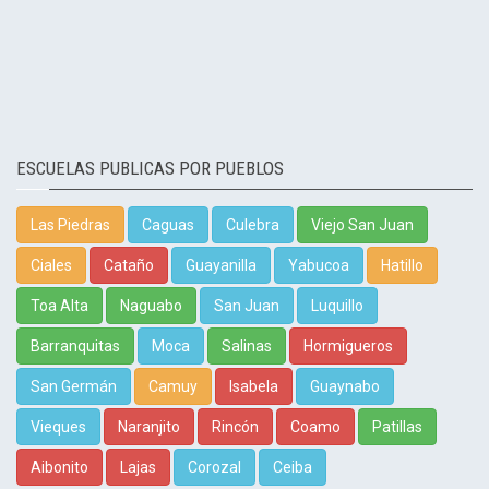
ESCUELAS PUBLICAS POR PUEBLOS
Las Piedras
Caguas
Culebra
Viejo San Juan
Ciales
Cataño
Guayanilla
Yabucoa
Hatillo
Toa Alta
Naguabo
San Juan
Luquillo
Barranquitas
Moca
Salinas
Hormigueros
San Germán
Camuy
Isabela
Guaynabo
Vieques
Naranjito
Rincón
Coamo
Patillas
Aibonito
Lajas
Corozal
Ceiba