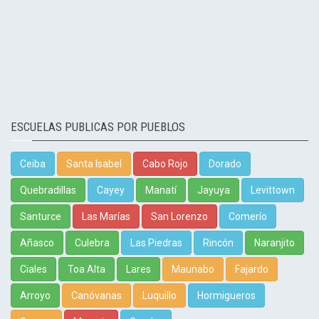
ESCUELAS PUBLICAS POR PUEBLOS
Ceiba
Santa Isabel
Cabo Rojo
Dorado
Quebradillas
Cayey
Manatí
Jayuya
Levittown
Santurce
Las Marías
San Lorenzo
Comerío
Añasco
Culebra
Las Piedras
Rincón
Naranjito
Ciales
Toa Alta
Lares
Maunabo
Fajardo
Arroyo
Canóvanas
Luquillo
Hormigueros