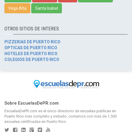
Vega Alta
Santa Isabel
OTROS SITIOS DE INTERES
PIZZERIAS DE PUERTO RICO
OPTICAS DE PUERTO RICO
HOTELES DE PUERTO RICO
COLEGIOS DE PUERTO RICO
Sobre EscuelasDePR.com
EscuelasDePR.com
es el único directorio de
escuelas publicas en
Puerto Rico
más completo y visitado, contamos con más de 1,500
escuelas certificadas en Puerto Rico.