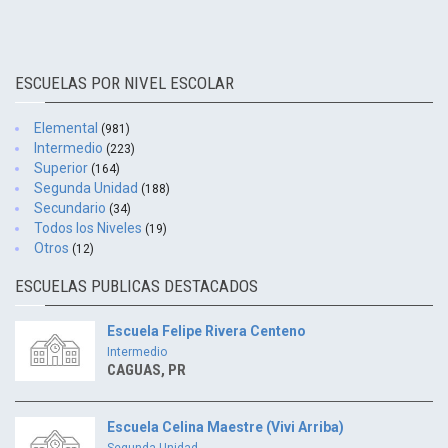
ESCUELAS POR NIVEL ESCOLAR
Elemental
(981)
Intermedio
(223)
Superior
(164)
Segunda Unidad
(188)
Secundario
(34)
Todos los Niveles
(19)
Otros
(12)
ESCUELAS PUBLICAS DESTACADOS
Escuela Felipe Rivera Centeno
Intermedio
CAGUAS, PR
Escuela Celina Maestre (Vivi Arriba)
Segunda Unidad