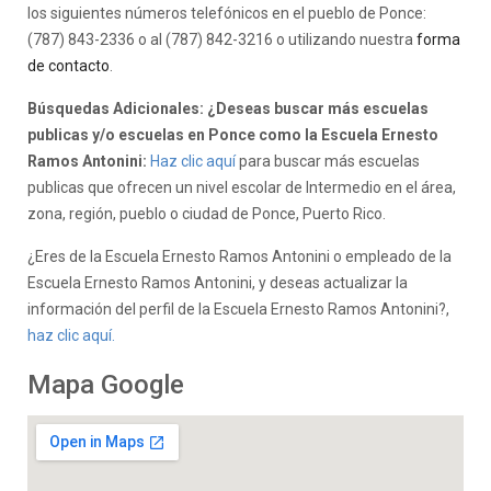
los siguientes números telefónicos en el pueblo de Ponce:
(787) 843-2336 o al (787) 842-3216 o utilizando nuestra
forma
de contacto
.
Búsquedas Adicionales: ¿Deseas buscar más escuelas
publicas y/o escuelas en Ponce como la Escuela Ernesto
Ramos Antonini:
Haz clic aquí
para buscar más escuelas
publicas que ofrecen un nivel escolar de Intermedio en el área,
zona, región, pueblo o ciudad de Ponce, Puerto Rico.
¿Eres de la Escuela Ernesto Ramos Antonini o empleado de la
Escuela Ernesto Ramos Antonini, y deseas actualizar la
información del perfil de la Escuela Ernesto Ramos Antonini?,
haz clic aquí.
Mapa Google