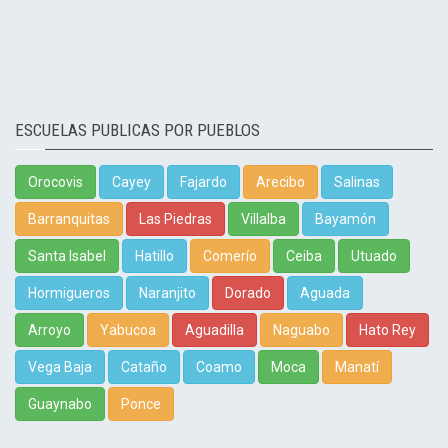
ESCUELAS PUBLICAS POR PUEBLOS
Orocovis
Cayey
Fajardo
Arecibo
Salinas
Barranquitas
Las Piedras
Villalba
Bayamón
Santa Isabel
Hatillo
Comerío
Ceiba
Utuado
Hormigueros
Naranjito
Dorado
Aguada
Arroyo
Yabucoa
Aguadilla
Naguabo
Hato Rey
Vega Baja
Cataño
Coamo
Moca
Manatí
Guaynabo
Ponce