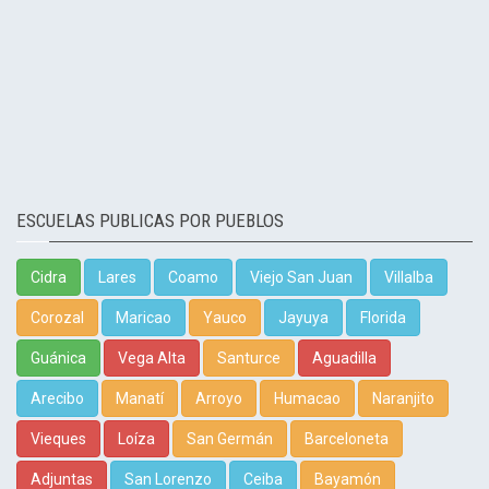
ESCUELAS PUBLICAS POR PUEBLOS
Cidra
Lares
Coamo
Viejo San Juan
Villalba
Corozal
Maricao
Yauco
Jayuya
Florida
Guánica
Vega Alta
Santurce
Aguadilla
Arecibo
Manatí
Arroyo
Humacao
Naranjito
Vieques
Loíza
San Germán
Barceloneta
Adjuntas
San Lorenzo
Ceiba
Bayamón