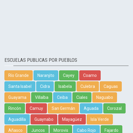
ESCUELAS PUBLICAS POR PUEBLOS
Río Grande
Naranjito
Cayey
Coamo
Santa Isabel
Cidra
Isabela
Culebra
Caguas
Guayama
Villalba
Ceiba
Ciales
Naguabo
Rincón
Camuy
San Germán
Aguada
Corozal
Aguadilla
Guaynabo
Mayagüez
Isla Verde
Añasco
Juncos
Morovis
Cabo Rojo
Fajardo