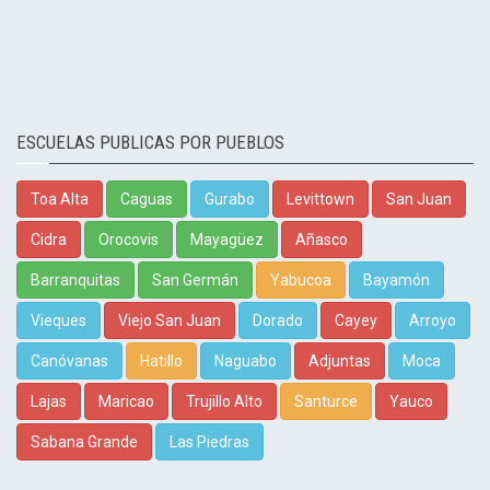
ESCUELAS PUBLICAS POR PUEBLOS
Toa Alta
Caguas
Gurabo
Levittown
San Juan
Cidra
Orocovis
Mayagüez
Añasco
Barranquitas
San Germán
Yabucoa
Bayamón
Vieques
Viejo San Juan
Dorado
Cayey
Arroyo
Canóvanas
Hatillo
Naguabo
Adjuntas
Moca
Lajas
Maricao
Trujillo Alto
Santurce
Yauco
Sabana Grande
Las Piedras