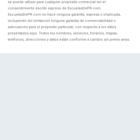
se puede utilizar para cualquier propósito comercial sin el
consentimiento escrito expreso de EscuelasDePR.com.
EscuelasDePR.com no hace ninguna garantía, expresa o implicada,
incluyendo sin limitación ninguna garantía de comerciabilidad o
adecuación para el propósito particular, con respecto a los datos
presentados aquí. Todos los nombres, servicios, horarios, mapas,
teléfonos, direcciones y datos están conforme a cambio sin previo aviso.