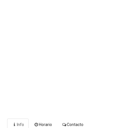
Info
Horario
Contacto