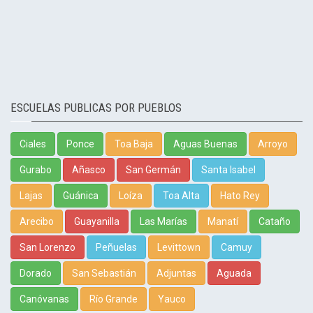
ESCUELAS PUBLICAS POR PUEBLOS
Ciales
Ponce
Toa Baja
Aguas Buenas
Arroyo
Gurabo
Añasco
San Germán
Santa Isabel
Lajas
Guánica
Loíza
Toa Alta
Hato Rey
Arecibo
Guayanilla
Las Marías
Manatí
Cataño
San Lorenzo
Peñuelas
Levittown
Camuy
Dorado
San Sebastián
Adjuntas
Aguada
Canóvanas
Río Grande
Yauco