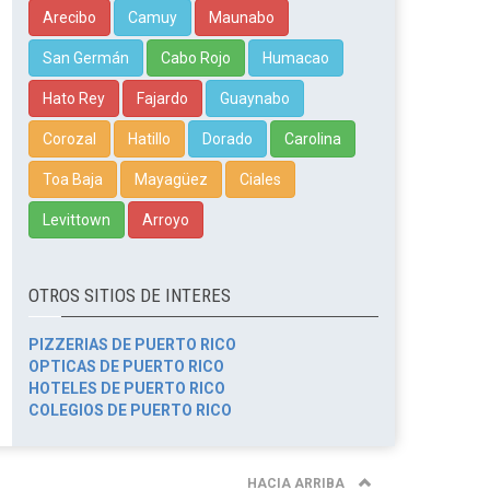
Arecibo
Camuy
Maunabo
San Germán
Cabo Rojo
Humacao
Hato Rey
Fajardo
Guaynabo
Corozal
Hatillo
Dorado
Carolina
Toa Baja
Mayagüez
Ciales
Levittown
Arroyo
OTROS SITIOS DE INTERES
PIZZERIAS DE PUERTO RICO
OPTICAS DE PUERTO RICO
HOTELES DE PUERTO RICO
COLEGIOS DE PUERTO RICO
HACIA ARRIBA