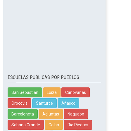
ESCUELAS PUBLICAS POR PUEBLOS
San Sebastián
Loíza
Canóvanas
Orocovis
Santurce
Añasco
Barceloneta
Adjuntas
Naguabo
Sabana Grande
Ceiba
Rio Piedras