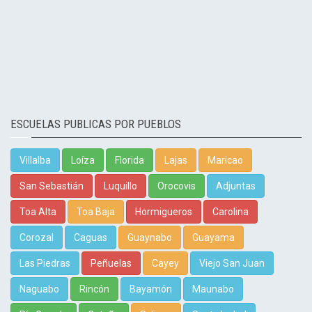
ESCUELAS PUBLICAS POR PUEBLOS
Villalba
Loíza
Florida
Lajas
Maricao
San Sebastián
Luquillo
Orocovis
Adjuntas
Toa Alta
Toa Baja
Hormigueros
Carolina
Corozal
Caguas
Guaynabo
Guayama
Las Piedras
Peñuelas
Cayey
Viejo San Juan
Naguabo
Rincón
Bayamón
Maunabo