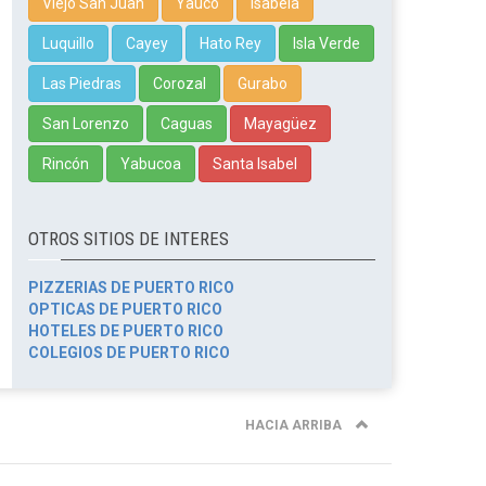
Viejo San Juan
Yauco
Isabela
Luquillo
Cayey
Hato Rey
Isla Verde
Las Piedras
Corozal
Gurabo
San Lorenzo
Caguas
Mayagüez
Rincón
Yabucoa
Santa Isabel
OTROS SITIOS DE INTERES
PIZZERIAS DE PUERTO RICO
OPTICAS DE PUERTO RICO
HOTELES DE PUERTO RICO
COLEGIOS DE PUERTO RICO
HACIA ARRIBA