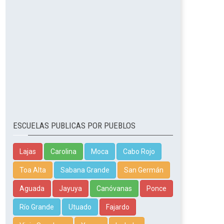
ESCUELAS PUBLICAS POR PUEBLOS
Lajas
Carolina
Moca
Cabo Rojo
Toa Alta
Sabana Grande
San Germán
Aguada
Jayuya
Canóvanas
Ponce
Río Grande
Utuado
Fajardo