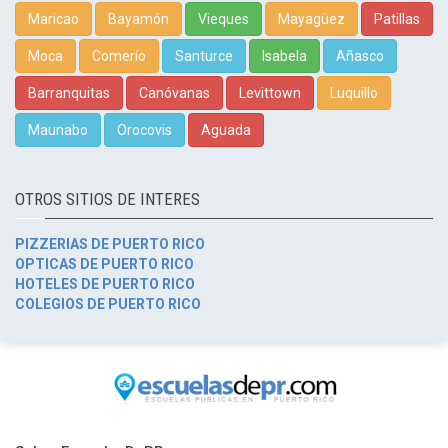
Maricao
Bayamón
Vieques
Mayagüez
Patillas
Moca
Comerío
Santurce
Isabela
Añasco
Barranquitas
Canóvanas
Levittown
Luquillo
Maunabo
Orocovis
Aguada
OTROS SITIOS DE INTERES
PIZZERIAS DE PUERTO RICO
OPTICAS DE PUERTO RICO
HOTELES DE PUERTO RICO
COLEGIOS DE PUERTO RICO