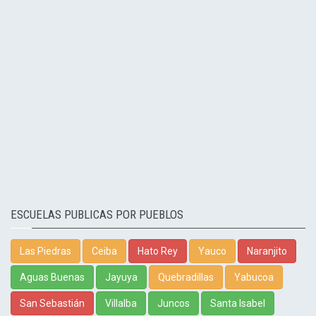
ESCUELAS PUBLICAS POR PUEBLOS
Las Piedras
Ceiba
Hato Rey
Yauco
Naranjito
Aguas Buenas
Jayuya
Quebradillas
Yabucoa
San Sebastián
Villalba
Juncos
Santa Isabel