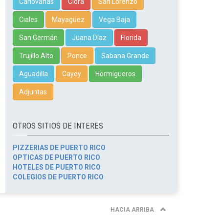
Canóvanas
Cidra
San Lorenzo
Ciales
Mayagüez
Vega Baja
San Germán
Juana Díaz
Florida
Trujillo Alto
Ponce
Sabana Grande
Aguadilla
Cayey
Hormigueros
Adjuntas
OTROS SITIOS DE INTERES
PIZZERIAS DE PUERTO RICO
OPTICAS DE PUERTO RICO
HOTELES DE PUERTO RICO
COLEGIOS DE PUERTO RICO
HACIA ARRIBA