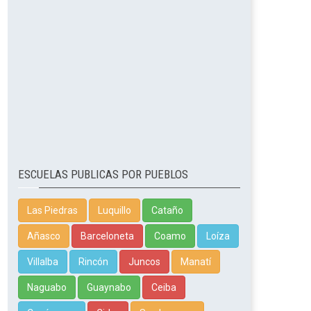
ESCUELAS PUBLICAS POR PUEBLOS
Las Piedras
Luquillo
Cataño
Añasco
Barceloneta
Coamo
Loíza
Villalba
Rincón
Juncos
Manatí
Naguabo
Guaynabo
Ceiba