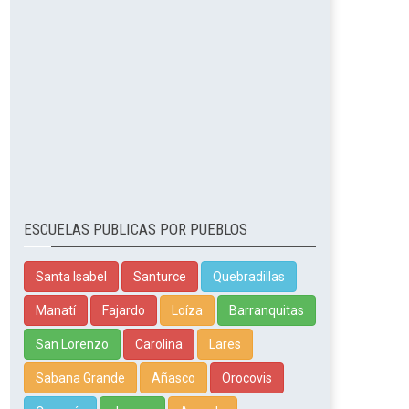
ESCUELAS PUBLICAS POR PUEBLOS
Santa Isabel
Santurce
Quebradillas
Manatí
Fajardo
Loíza
Barranquitas
San Lorenzo
Carolina
Lares
Sabana Grande
Añasco
Orocovis