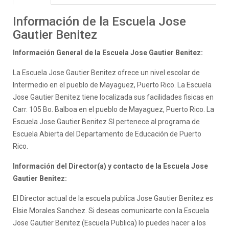
Información de la Escuela Jose
Gautier Benitez
Información General de la Escuela Jose Gautier Benitez:
La Escuela Jose Gautier Benitez ofrece un nivel escolar de
Intermedio en el pueblo de Mayaguez, Puerto Rico. La Escuela
Jose Gautier Benitez tiene localizada sus facilidades fisicas en
Carr. 105 Bo. Balboa en el pueblo de Mayaguez, Puerto Rico. La
Escuela Jose Gautier Benitez SI pertenece al programa de
Escuela Abierta del Departamento de Educación de Puerto
Rico.
Información del Director(a) y contacto de la Escuela Jose
Gautier Benitez:
El Director actual de la escuela publica Jose Gautier Benitez es
Elsie Morales Sanchez. Si deseas comunicarte con la Escuela
Jose Gautier Benitez (Escuela Publica) lo puedes hacer a los