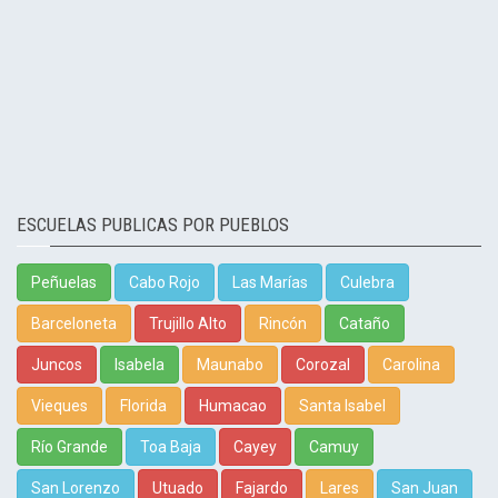
ESCUELAS PUBLICAS POR PUEBLOS
Peñuelas
Cabo Rojo
Las Marías
Culebra
Barceloneta
Trujillo Alto
Rincón
Cataño
Juncos
Isabela
Maunabo
Corozal
Carolina
Vieques
Florida
Humacao
Santa Isabel
Río Grande
Toa Baja
Cayey
Camuy
San Lorenzo
Utuado
Fajardo
Lares
San Juan