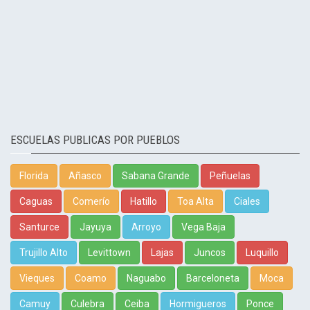
ESCUELAS PUBLICAS POR PUEBLOS
Florida
Añasco
Sabana Grande
Peñuelas
Caguas
Comerío
Hatillo
Toa Alta
Ciales
Santurce
Jayuya
Arroyo
Vega Baja
Trujillo Alto
Levittown
Lajas
Juncos
Luquillo
Vieques
Coamo
Naguabo
Barceloneta
Moca
Camuy
Culebra
Ceiba
Hormigueros
Ponce