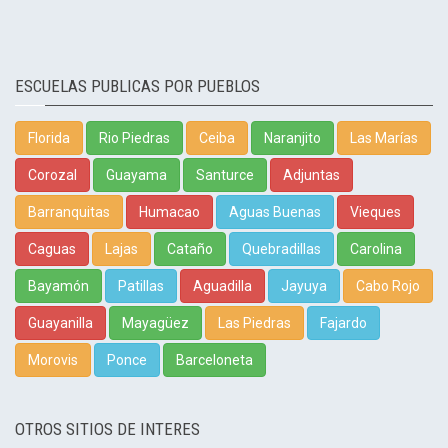
ESCUELAS PUBLICAS POR PUEBLOS
Florida
Rio Piedras
Ceiba
Naranjito
Las Marías
Corozal
Guayama
Santurce
Adjuntas
Barranquitas
Humacao
Aguas Buenas
Vieques
Caguas
Lajas
Cataño
Quebradillas
Carolina
Bayamón
Patillas
Aguadilla
Jayuya
Cabo Rojo
Guayanilla
Mayagüez
Las Piedras
Fajardo
Morovis
Ponce
Barceloneta
OTROS SITIOS DE INTERES